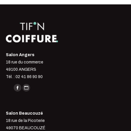
Salon Angers
18 rue du commerce
49100 ANGERS
Tél. : 02 41 86 90 90
Trouvez nous sur :
La
La
page
page
Facebook
Site
Salon Beaucouzé
s'ouvre
Web
18 rue de la Picoterie
dans
s'ouvre
49070 BEAUCOUZÉ
une
dans